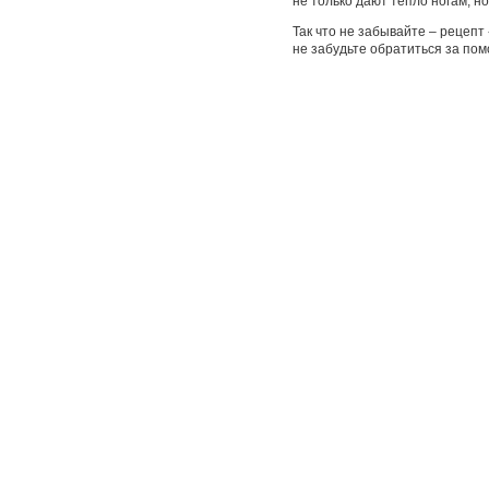
не только дают тепло ногам, н
Так что не забывайте – рецеп
не забудьте обратиться за пом