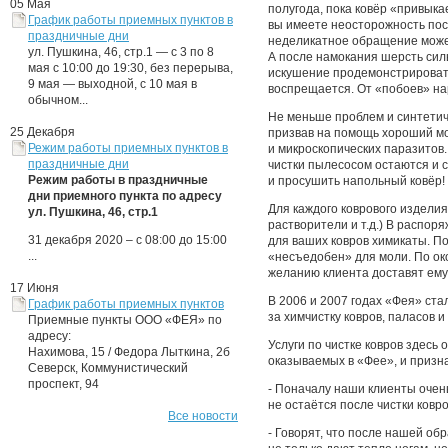
05 Мая
полугода, пока ковёр «привыка
График работы приемных пунктов в
вы имеете неосторожность поса
праздничные дни
неделикатное обращение может
ул. Пушкина, 46, стр.1
— с 3 по 8
А после намокания шерсть сил
мая с 10:00 до 19:30, без перерыва,
искушение продемонстрировать
9 мая — выходной, с 10 мая в
воспрещается. От «побоев» на
обычном...
Не меньше проблем и синтети
25 Декабря
призвав на помощь хороший мо
Режим работы приемных пунктов в
и микроскопических паразитов
праздничные дни
чистки пылесосом остаются и 
Режим работы в праздничные
и просушить напольный ковёр!
дни приемного пункта по адресу
Для каждого коврового издели
ул. Пушкина, 46, стр.1
растворители и т.д.) В распо
31 декабря 2020 – с 08:00 до 15:00
для ваших ковров химикаты. П
...
«несъедобен» для моли. По ок
желанию клиента доставят ему
17 Июня
В 2006 и 2007 годах «Фея» ст
График работы приемных пунктов
за химчистку ковров, паласов и
Приемные пункты ООО «ФЕЯ» по
адресу:
Услуги по чистке ковров здесь 
Нахимова, 15 / Федора Лыткина, 2б
оказываемых в «Фее», и призн
Северск, Коммунистический
проспект, 94
- Поначалу наши клиенты очень
не остаётся после чистки ков
Все новости
- Говорят, что после нашей об